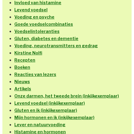
Invloed van histamine
Levend voedsel
Voeding en psyche
Goede voedselcombinaties
Voedselintoleranties
Gluten, diabetes en dementie
Voeding, neurotransmitters en gedrag
Kirstine Nolfi
Recepten
Boeken
Reacties van lezers
Nieuws
Artikels
Onze darmen, het tweede brein (inkijkexemplaar)
Levend voedsel (inkijkexemplaar)
Gluten en ik (inkijkexemplaar)
Mijn hormonen en ik (inkijkexemplaar)
Lever en natuurvoeding
Histamine en hormonen