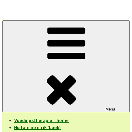
Ga
naar
de
inhoud
Menu
Voedingstherapie – home
Histamine en ik (boek)